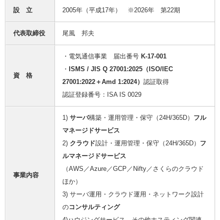
設 立
2005年（平成17年） ※2026年 第22期
代表取締役
尾風 邦夫
・電気通信事業 届出番号
K-17-001
・
ISMS / JIS Q 27001:2025（ISO/IEC
資 格
27001:2022＋Amd 1:2024）
認証取得
認証登録番号：ISA IS 0029
1)
サーバ
構築・運用管理・保守（24H/365D）
フル
マネージドサービス
2)
クラウド
設計・運用管理・保守（24H/365D）
フ
ルマネージドサービス
（AWS／Azure／GCP／Nifty／さくらのクラウド
事業内容
ほか）
3) サーバ運用・クラウド運用・ネットワーク設計
の
コンサルティング
4)ハウジングサービス、その他ホスティング関連