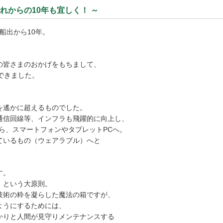
れからの10年も宜しく！ ～
な船出から10年。
の皆さまのおかげをもちまして、
できました。
を遙かに超えるものでした。
通信回線等、インフラも飛躍的に向上し、
ら、スマートフォンやタブレットPCへ。
ているもの（ウェアラブル）へと
す。
」という大原則。
技術の粋を凝らした魔法の箱ですが、
ようにするためには、
かりと人間が見守りメンテナンスする