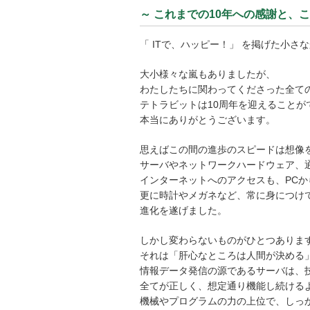
～ これまでの10年への感謝と、こ
「 ITで、ハッピー！」 を掲げた小さ
大小様々な嵐もありましたが、
わたしたちに関わってくださった全て
テトラビットは10周年を迎えることが
本当にありがとうございます。
思えばこの間の進歩のスピードは想像
サーバやネットワークハードウェア、
インターネットへのアクセスも、PCか
更に時計やメガネなど、常に身につけ
進化を遂げました。
しかし変わらないものがひとつありま
それは「肝心なところは人間が決める
情報データ発信の源であるサーバは、
全てが正しく、想定通り機能し続ける
機械やプログラムの力の上位で、しっ