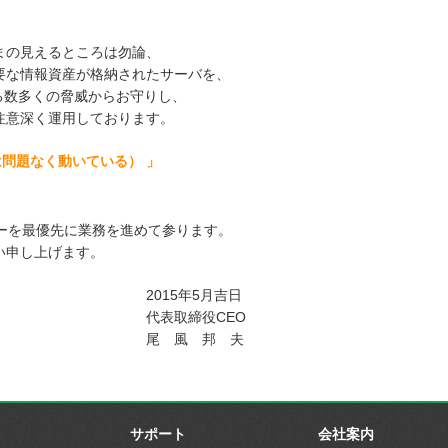
まの見えるところは勿論、
要な情報資産が格納されたサーバを、
わる数多くの脅威からお守りし、
注意深く運用しております。
ーバは問題なく動いている） 」
ーを最優先に業務を進めて参ります。
い申し上げます。
年5月吉日
役CEO
 邦 夫
サポート
会社案内