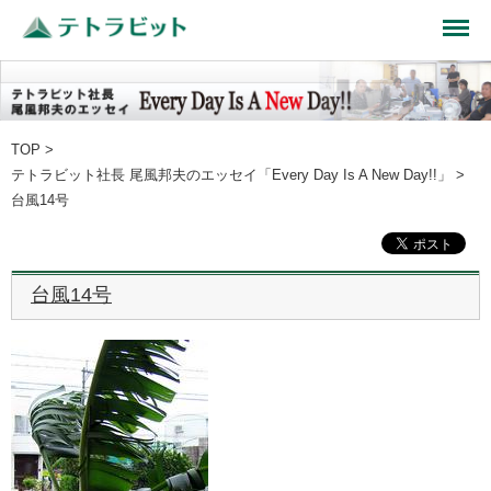
TOP
>
テトラビット社長 尾風邦夫のエッセイ「Every Day Is A New Day!!」
>
台風14号
台風14号