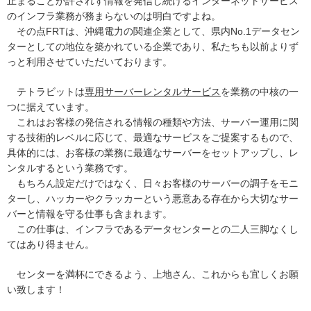
止まることが許されず情報を発信し続けるインターネットサービス
のインフラ業務が務まらないのは明白ですよね。
その点FRTは、沖縄電力の関連企業として、県内No.1データセン
ターとしての地位を築かれている企業であり、私たちも以前よりず
っと利用させていただいております。
テトラビットは
専用サーバーレンタルサービス
を業務の中核の一
つに据えています。
これはお客様の発信される情報の種類や方法、サーバー運用に関
する技術的レベルに応じて、最適なサービスをご提案するもので、
具体的には、お客様の業務に最適なサーバーをセットアップし、レ
ンタルするという業務です。
もちろん設定だけではなく、日々お客様のサーバーの調子をモニ
ターし、ハッカーやクラッカーという悪意ある存在から大切なサー
バーと情報を守る仕事も含まれます。
この仕事は、インフラであるデータセンターとの二人三脚なくし
てはあり得ません。
センターを満杯にできるよう、上地さん、これからも宜しくお願
い致します！