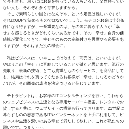
て今も昔も、周りにはお金を持っている人もいるし、全然持ってい
ない人も、それぞれ多く存在しますから。
そこで素晴らしい国とはなんぞや、という定義は難しいですが、
それはGDPで決めるものではないでしょう。モチロンお金は十分条
件になり得ますが、一番重要なのは、その国に暮らす人々が「幸
せ」を感じるときがどれくらいあるかです。その「幸せ」自身の価
値観が変化してきて、幸せそのものの定義付けを再度やる必要もあ
りますが、それはまた別の機会に。
私はビジネスは、いやここでは敢えて「商売は」といいますが、
やはりこの「幸せ」に直結していることが鍵だと思います。流行の
先取り、最新の技術、とても貴重なものやサービス、を商品にして
も、結局はそれを買ってくださるお客様が「幸せ」になるかどうか
だけが、その商売の成功を決定づけると信じています。
テトラビットは、お客様のITコンサルティングを行い、これから
のウェブビジネスの主流となる
専用サーバーを提案、レンタルでお
貸しする
と共に、ウェブサイトの構築も行っております。21世紀に
暮らすものの恩恵であるITやインターネットを上手に利用して、ビ
ジネスや生活を潤いのある幸せで満たして欲しい。これが私たちの
願いです。つまり‥‥、