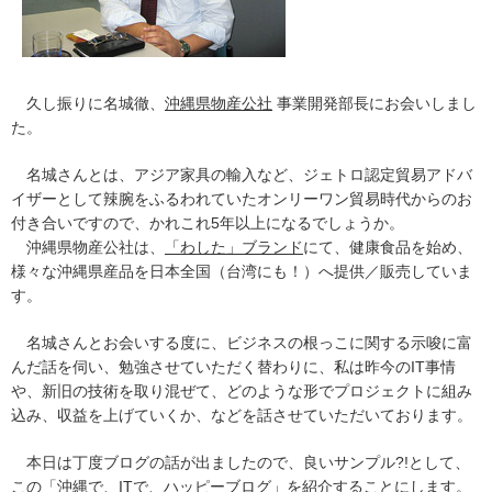
久し振りに名城徹、
沖縄県物産公社
事業開発部長にお会いしまし
た。
名城さんとは、アジア家具の輸入など、ジェトロ認定貿易アドバ
イザーとして辣腕をふるわれていたオンリーワン貿易時代からのお
付き合いですので、かれこれ5年以上になるでしょうか。
沖縄県物産公社は、
「わした」ブランド
にて、健康食品を始め、
様々な沖縄県産品を日本全国（台湾にも！）へ提供／販売していま
す。
名城さんとお会いする度に、ビジネスの根っこに関する示唆に富
んだ話を伺い、勉強させていただく替わりに、私は昨今のIT事情
や、新旧の技術を取り混ぜて、どのような形でプロジェクトに組み
込み、収益を上げていくか、などを話させていただいております。
本日は丁度ブログの話が出ましたので、良いサンプル?!として、
この「沖縄で、ITで、ハッピーブログ」を紹介することにします。