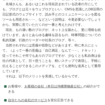
名城さんも、あるいはこれを現在読まれている読者の方にして
も、ブログとは元々をウェブログといい、CMSを意識したDB活用の
日記形式のウェブサイトで、読み手とのコミュニケーションを図る
ツールも用意され‥‥、などという説明は、今更必要ないでしょう
から、実際に見ていただくのが一番と考えたわけです。
現在、もの凄い数のブログが、ネット上を賑わし、更に増殖を続
けています。ありとあらゆる趣味を語るもの、時事問題についての
私的見解、行政のリーダーや社長のブログ、等々。
当然それぞれには意義や役割などがあります。特に本人にとっ
て。（よって一番の意義は「自己満足」なんて‥‥。ドキッ！）
従ってそれこそ何でもありのブログですが、少なくとも私自身は会
社の代表として、日々想うことを、軽いステップで表現し、手軽に
伝えることができるこのメディアを、とても便利な道具として重用
しています。
それは、以下のメリットを実感しているからです。
お客様や、
お客様の会社（本日は沖縄県物産公社）
の紹介がで
きる
自分たちの会社のサービス
を宣伝広告できる