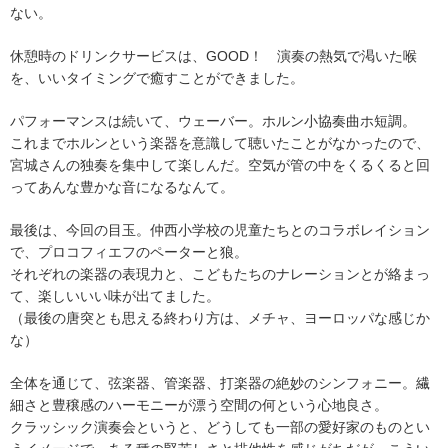
ない。
休憩時のドリンクサービスは、GOOD！ 演奏の熱気で渇いた喉
を、いいタイミングで癒すことができました。
パフォーマンスは続いて、ウェーバー。ホルン小協奏曲ホ短調。
これまでホルンという楽器を意識して聴いたことがなかったので、
宮城さんの独奏を集中して楽しんだ。空気が管の中をくるくると回
ってあんな豊かな音になるなんて。
最後は、今回の目玉。仲西小学校の児童たちとのコラボレイション
で、プロコフィエフのペーターと狼。
それぞれの楽器の表現力と、こどもたちのナレーションとが絡まっ
て、楽しいいい味が出てました。
（最後の唐突とも思える終わり方は、メチャ、ヨーロッパな感じか
な）
全体を通じて、弦楽器、管楽器、打楽器の絶妙のシンフォニー。繊
細さと豊穣感のハーモニーが漂う空間の何という心地良さ。
クラッシック演奏会というと、どうしても一部の愛好家のものとい