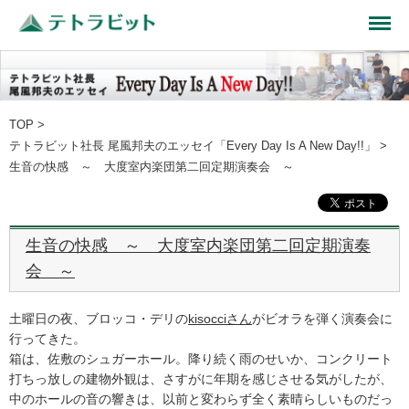
TOP
>
テトラビット社長 尾風邦夫のエッセイ「Every Day Is A New Day!!」
>
生音の快感 ～ 大度室内楽団第二回定期演奏会 ～
生音の快感 ～ 大度室内楽団第二回定期演奏
会 ～
土曜日の夜、ブロッコ・デリの
kisocciさん
がビオラを弾く演奏会に
行ってきた。
箱は、佐敷のシュガーホール。降り続く雨のせいか、コンクリート
打ちっ放しの建物外観は、さすがに年期を感じさせる気がしたが、
中のホールの音の響きは、以前と変わらず全く素晴らしいものだっ