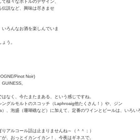
して様々なボトルのデザイン、
る伝説など、興味は尽きませ
いろんなお酒を楽しんでいま
しょう。
E/Pinot Noir)
UINESS。
はなく、今たまたまある、という感じですね。
グルモルトのスコッチ（Laphroaig他たくさん！）や、ジン
ichnaya）、泡盛（珊瑚礁など）に加えて、定番のワインとビールは、いろい
りアルコール話は止まりませんね～（＾＾；）
が、おっとイカンイカン！、今夜はギネスで。