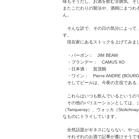
味もそうだし、お酒を飲む雰囲気、そ
またこだわりの製法や、酒精にまつわ
ん。
そんな訳で、その日の気分によって、
す。
現在家にあるストックを上げてみま
・バーボン： JIM BEAM
・ブランデー： CAMUS XO
・日本酒： 賀茂鶴
・ワイン： Pierre ANDRE (BOURGOGN
そしてビールは、今夜の主役である、G
これらはいつも飲んでいるというので
その他のバリエーションとしては、シン
（Tanqueray）、ウォッカ（Stol
なものにトライしています。
全然話題がギネスにならない。やっぱ
それぞれのお酒で記事が書けそうです