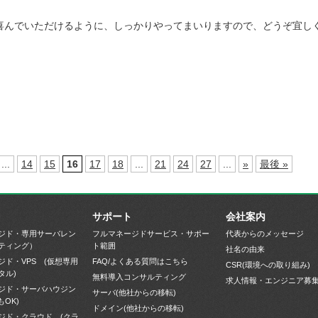
喜んでいただけるように、しっかりやってまいりますので、どうぞ宜し
...
14
15
16
17
18
...
21
24
27
...
»
最後 »
サポート
会社案内
ジド・専用サーバレン
フルマネージドサービス・サポー
代表からのメッセージ
ティング）
ト範囲
社名の由来
ジド・VPS (仮想専用
FAQ/よくある質問はこちら
CSR(環境への取り組み)
タル)
無料導入コンサルティング
求人情報・エンジニア募
ジド・サーバハウジン
サーバ(他社からの移転)
もOK)
ドメイン(他社からの移転)
ジド・クラウド (クラ