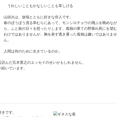
うれしいこともかなしいことも草しげる
山頭火は、放哉とともに好きな俳人です。
春のぼうぼう茂る草むらにあって、モンシロチョウの飛ぶを眺めなが
ら、ふと旅の日々を想ったりします。孤独の果ての野垂れ死にを望む
わけではありませんが、胸を差す透き通った孤独は嫌いではありませ
ん。
人間は何のために生きているのか。
近読んだ五木寛之のエッセイのせいかもしれません。
が続いています。
好きです。