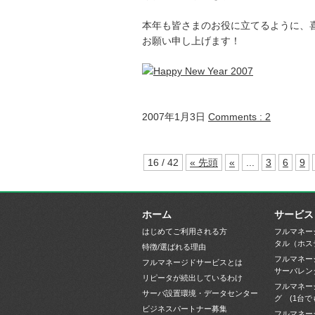
本年も皆さまのお役に立てるように、
お願い申し上げます！
2007年1月3日
Comments : 2
16 / 42
« 先頭
«
...
3
6
9
ホーム
サービス
はじめてご利用される方
フルマネー
タル（ホス
特徴/選ばれる理由
フルマネー
フルマネージドサービスとは
サーバレン
リピータが続出しているわけ
フルマネー
サーバ設置環境・データセンター
グ (1台で
ビジネスパートナー募集
フルマネー