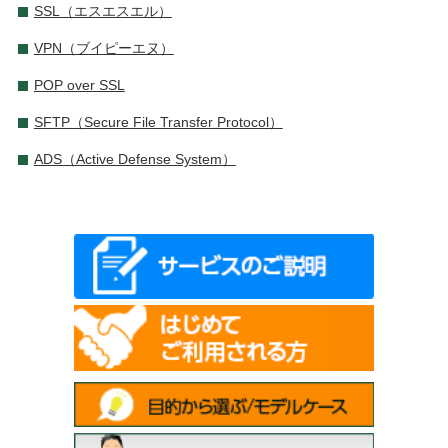
SSL（エスエスエル）
VPN（ブイピーエヌ）
POP over SSL
SFTP（Secure File Transfer Protocol）
ADS（Active Defense System）