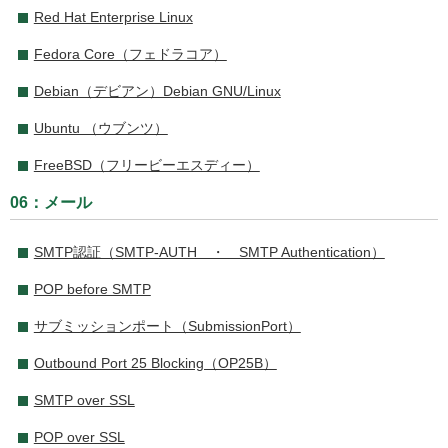
Red Hat Enterprise Linux
Fedora Core（フェドラコア）
Debian（デビアン）Debian GNU/Linux
Ubuntu （ウブンツ）
FreeBSD（フリービーエスディー）
06：メール
SMTP認証（SMTP-AUTH ・ SMTP Authentication）
POP before SMTP
サブミッションポート（SubmissionPort）
Outbound Port 25 Blocking（OP25B）
SMTP over SSL
POP over SSL